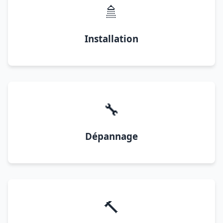
🚿
Installation
🔧
Dépannage
🔨