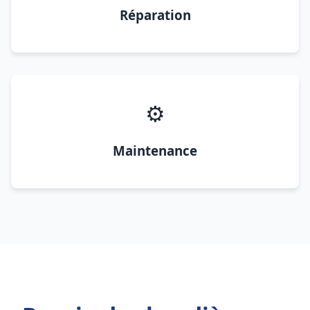
Réparation
⚙️
Maintenance