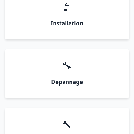
🚿
Installation
🔧
Dépannage
🔨