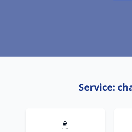
Service: ch
🚿