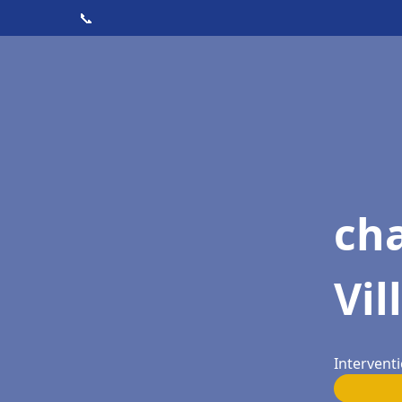
📞
cha
Vil
Interventi