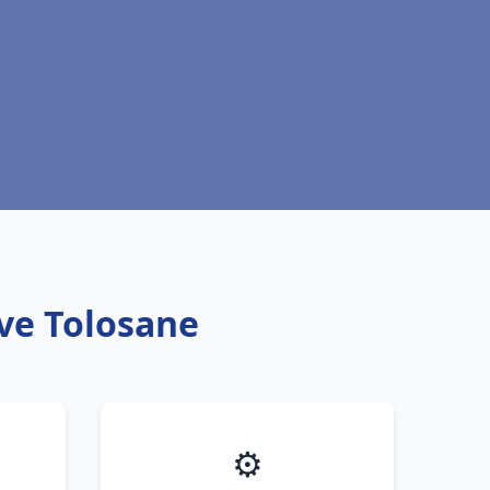
uve Tolosane
⚙️