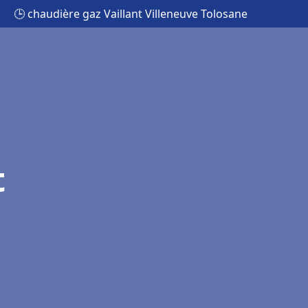
🕒 chaudière gaz Vaillant Villeneuve Tolosane
t