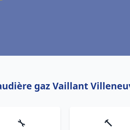
audière gaz Vaillant Villene
🔧
🔨