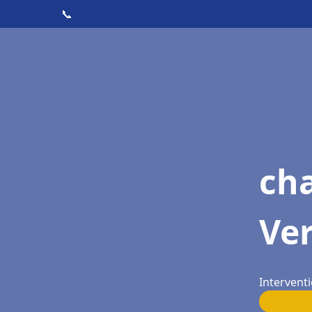
📞
cha
Ve
Interventi