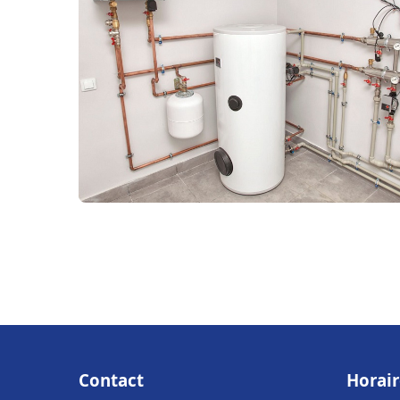
Contact
Horair