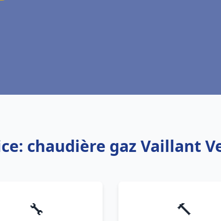
ice: chaudière gaz Vaillant V
🔧
🔨