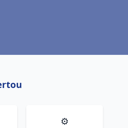
ertou
⚙️