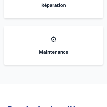
Réparation
⚙️
Maintenance