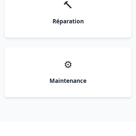
🔨
Réparation
⚙️
Maintenance