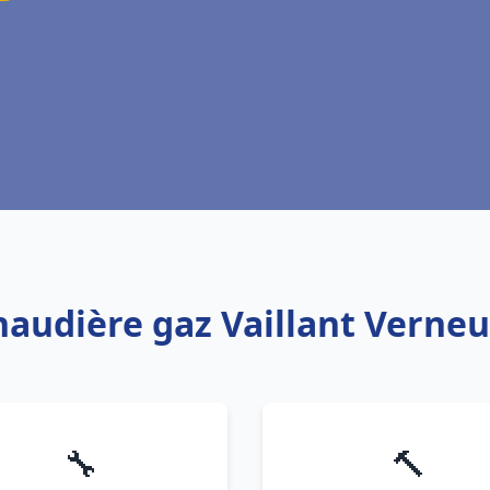
haudière gaz Vaillant Verneu
🔧
🔨