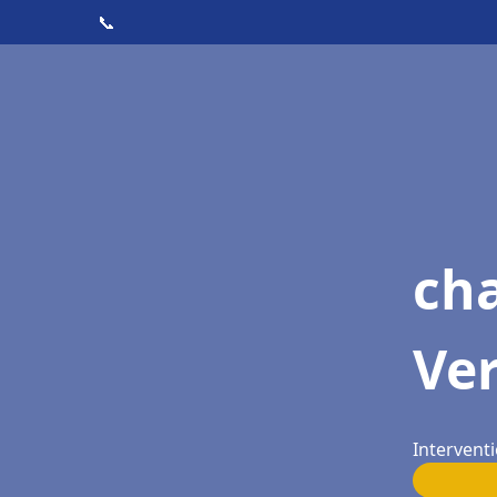
📞
cha
Ver
Interventi