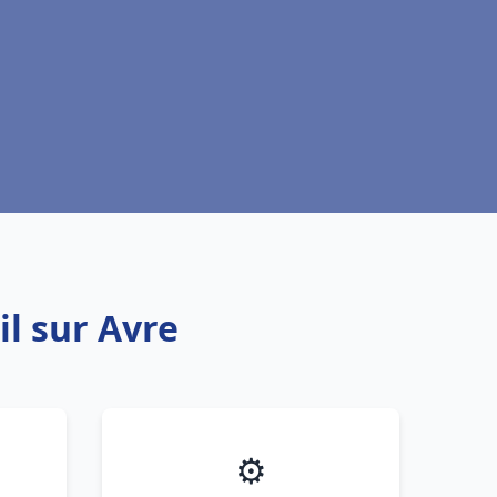
il sur Avre
⚙️