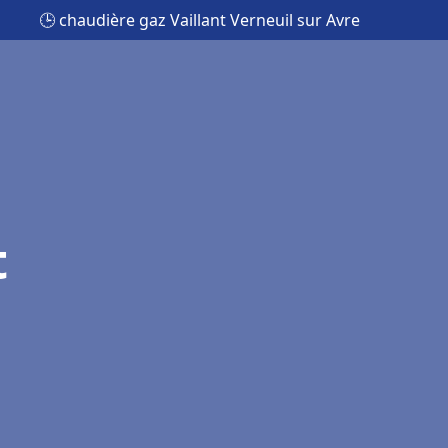
🕒 chaudière gaz Vaillant Verneuil sur Avre
t