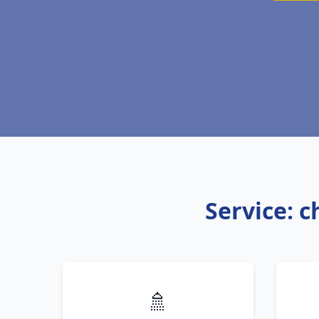
Service: c
🚿