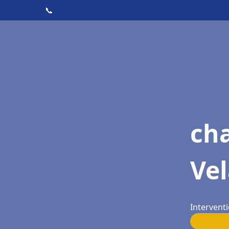
📞
cha
Ve
Interventi