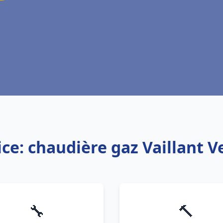
ice: chaudière gaz Vaillant V
🔧
🔨