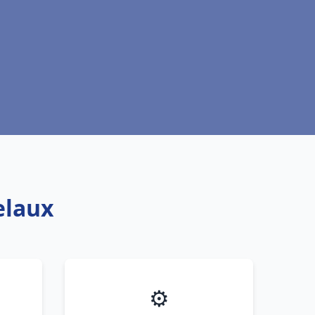
elaux
⚙️