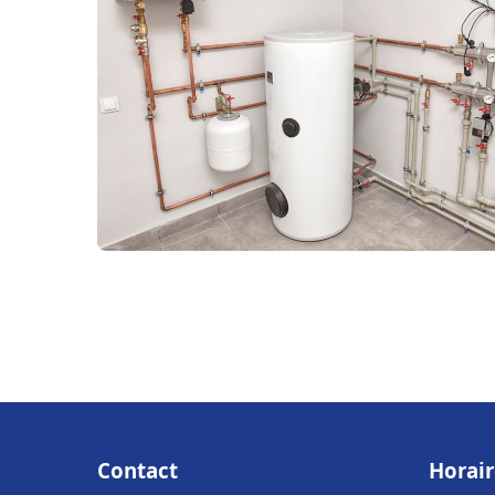
Contact
Horair