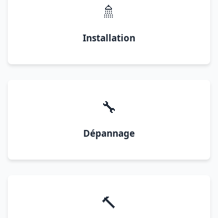
🚿
Installation
🔧
Dépannage
🔨