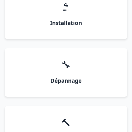
🚿
Installation
🔧
Dépannage
🔨