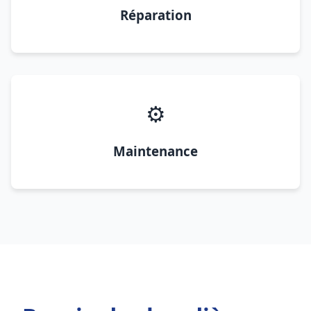
Réparation
⚙️
Maintenance