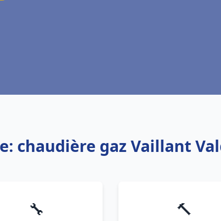
e: chaudière gaz Vaillant V
🔧
🔨