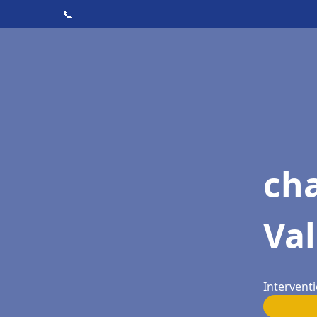
📞
cha
Va
Intervent