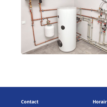
Contact
Horair