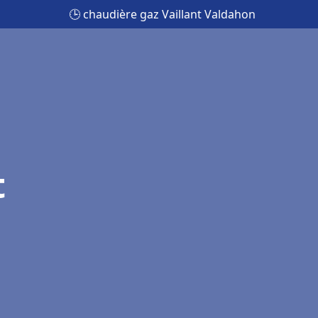
🕒 chaudière gaz Vaillant Valdahon
t