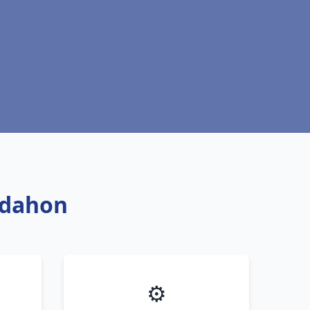
aldahon
⚙️