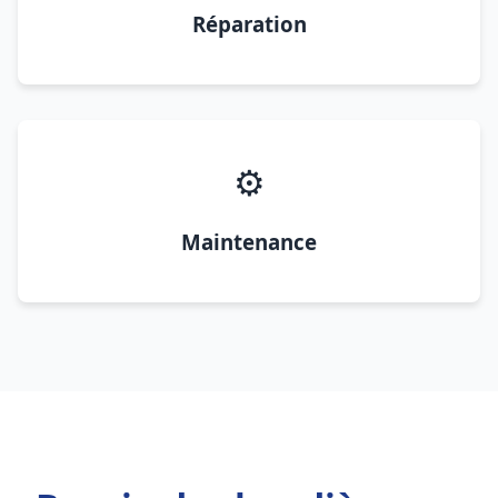
Réparation
⚙️
Maintenance