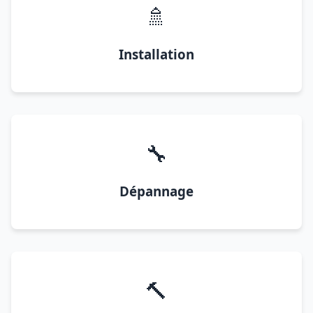
🚿
Installation
🔧
Dépannage
🔨