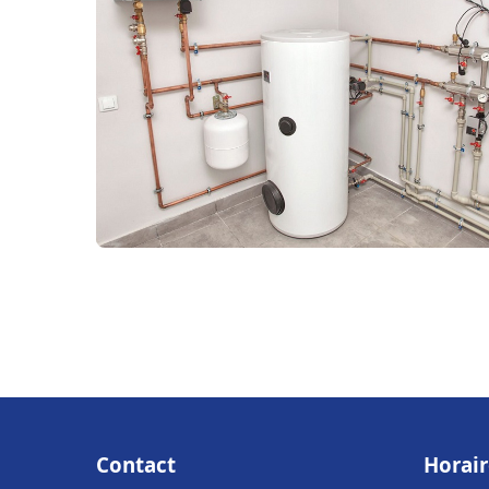
Contact
Horair