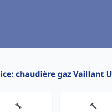
ice: chaudière gaz Vaillant 
🔧
🔨