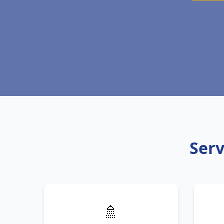
Serv
🚿