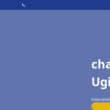
📞
cha
Ug
Interventi