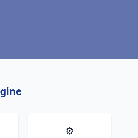
Ugine
⚙️