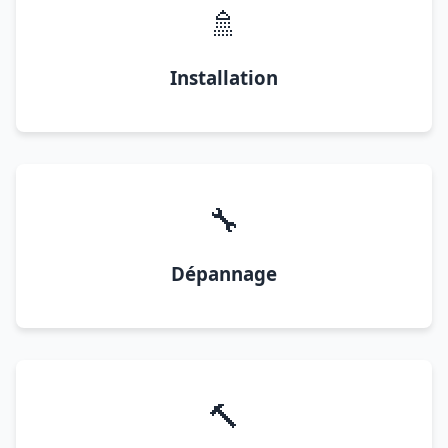
🚿
Installation
🔧
Dépannage
🔨