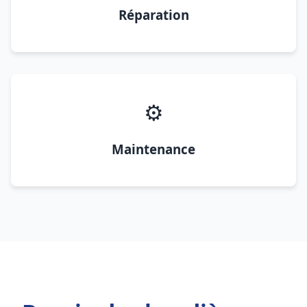
Réparation
⚙️
Maintenance