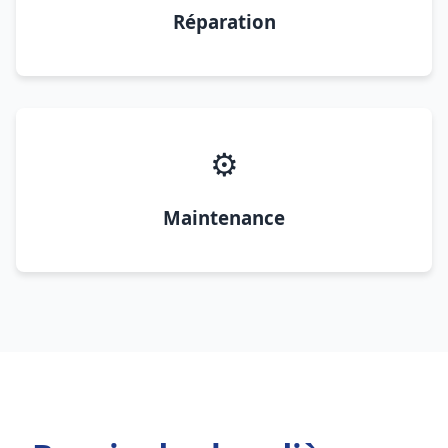
Réparation
⚙️
Maintenance