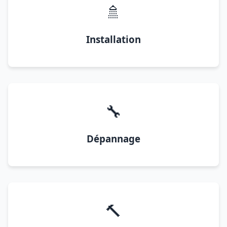
🚿
Installation
🔧
Dépannage
🔨