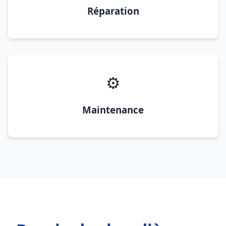
Réparation
⚙️
Maintenance