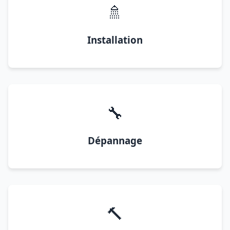
🚿
Installation
🔧
Dépannage
🔨