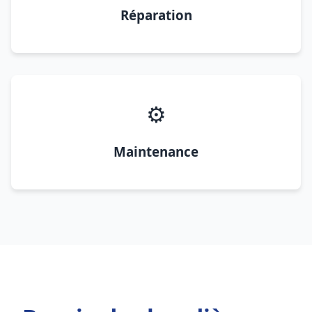
Réparation
⚙️
Maintenance