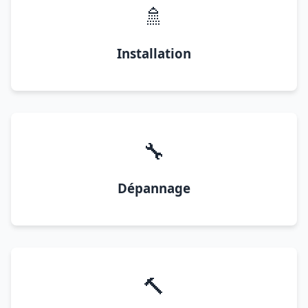
🚿
Installation
🔧
Dépannage
🔨