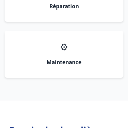
Réparation
⚙️
Maintenance