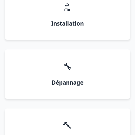
🚿
Installation
🔧
Dépannage
🔨