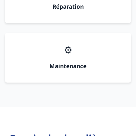
Réparation
⚙️
Maintenance