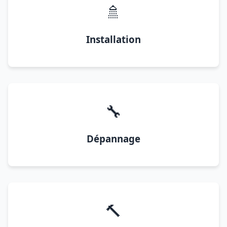
🚿
Installation
🔧
Dépannage
🔨