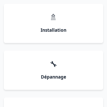
🚿
Installation
🔧
Dépannage