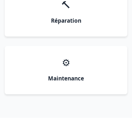
🔨
Réparation
⚙️
Maintenance