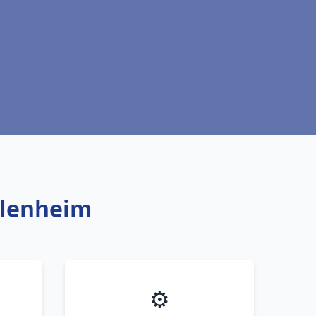
fflenheim
⚙️