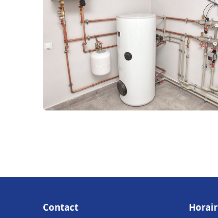
Contact
Horair