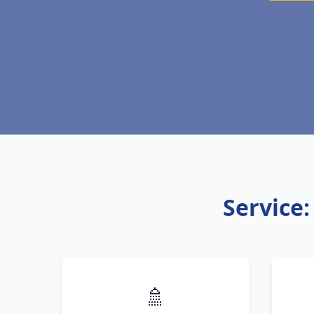
Service:
🚿