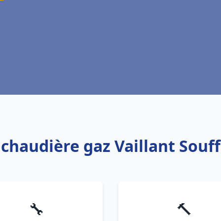
 chaudière gaz Vaillant Sou
🔧
🔨