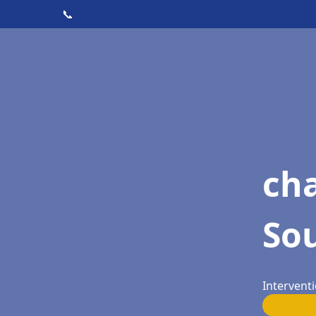
📞
cha
So
Intervent