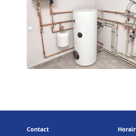
Contact
Horair