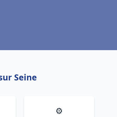
 sur Seine
⚙️