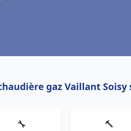
chaudière gaz Vaillant Soisy
🔧
🔨