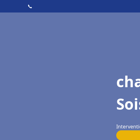
📞
cha
Soi
Interventi