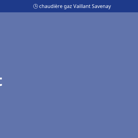
🕒 chaudière gaz Vaillant Savenay
t