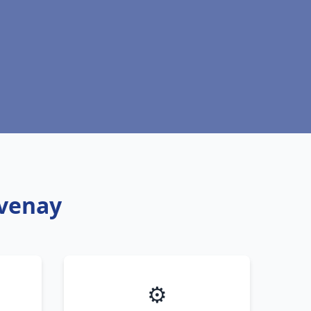
avenay
⚙️