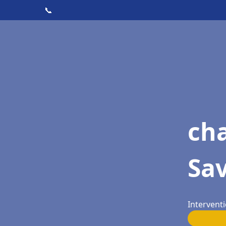
📞
cha
Sa
Intervent