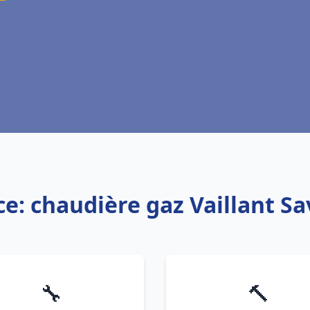
ce: chaudière gaz Vaillant S
🔧
🔨