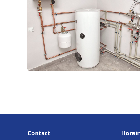
Contact
Horair