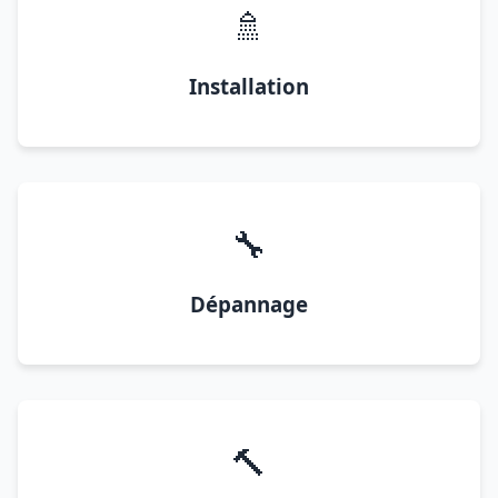
🚿
Installation
🔧
Dépannage
🔨