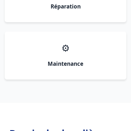
Réparation
⚙️
Maintenance