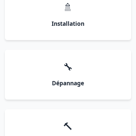
🚿
Installation
🔧
Dépannage
🔨