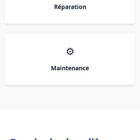
Réparation
⚙️
Maintenance