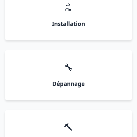
🚿
Installation
🔧
Dépannage
🔨