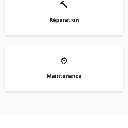
🔨
Réparation
⚙️
Maintenance