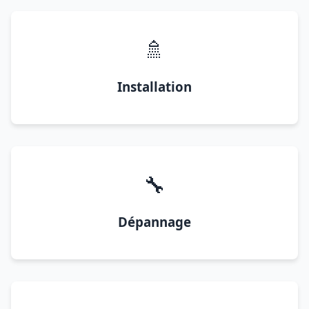
🚿
Installation
🔧
Dépannage