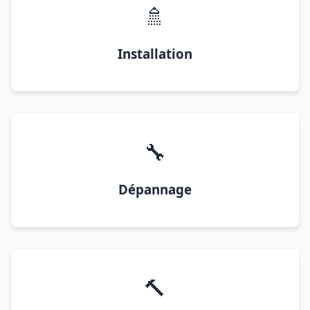
🚿
Installation
🔧
Dépannage
🔨