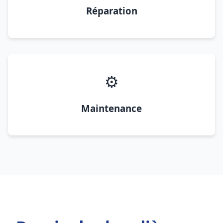
Réparation
⚙️
Maintenance