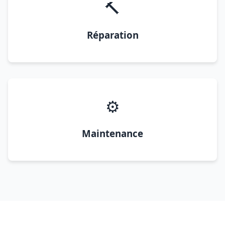
🔨
Réparation
⚙️
Maintenance