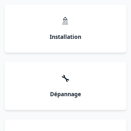
🚿
Installation
🔧
Dépannage