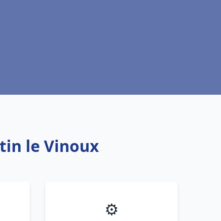
tin le Vinoux
⚙️