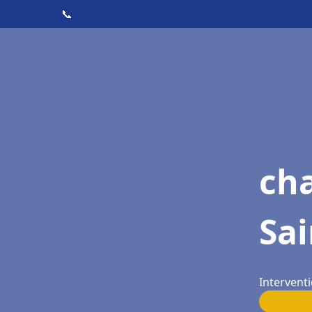
📞
cha
Sai
Interventi