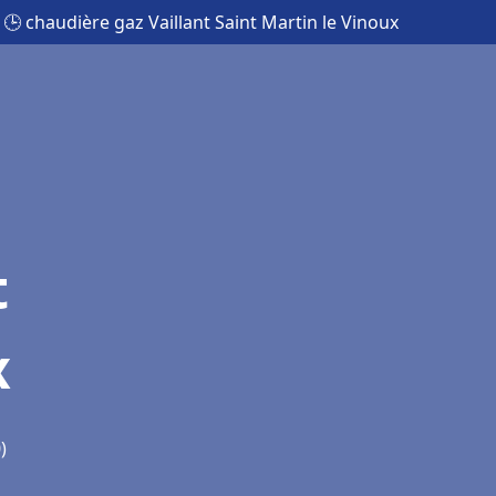
🕒 chaudière gaz Vaillant Saint Martin le Vinoux
t
x
)