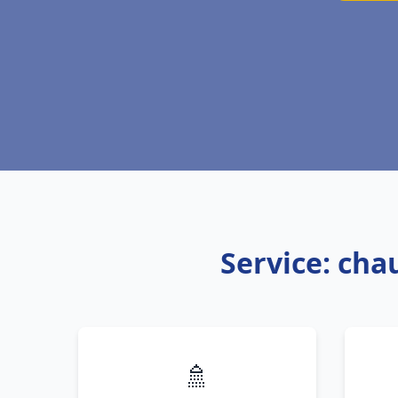
Service: cha
🚿