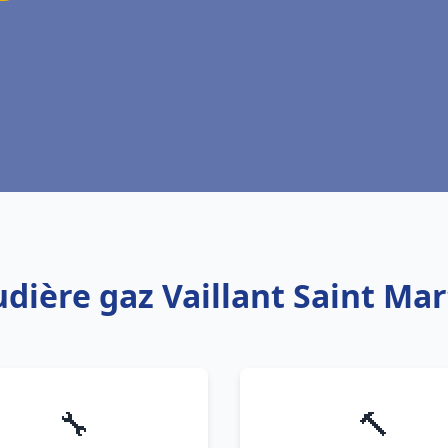
udière gaz Vaillant Saint Mar
🔧
🔨