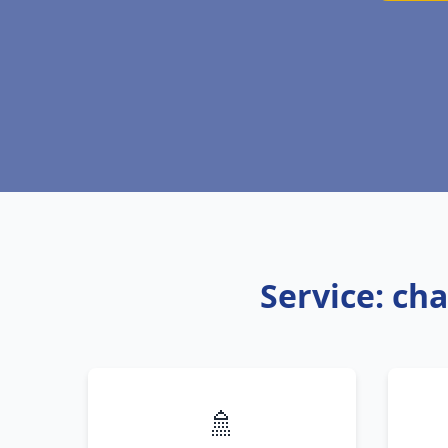
Service: cha
🚿