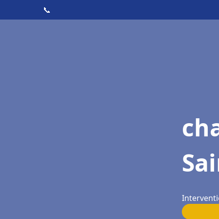
📞
cha
Sai
Interventi