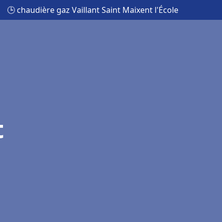
🕒 chaudière gaz Vaillant Saint Maixent l'École
t