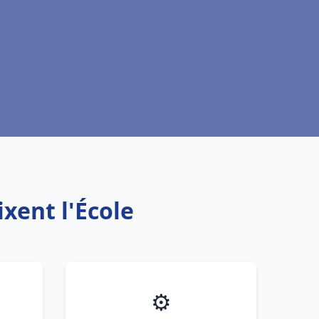
ixent l'École
⚙️