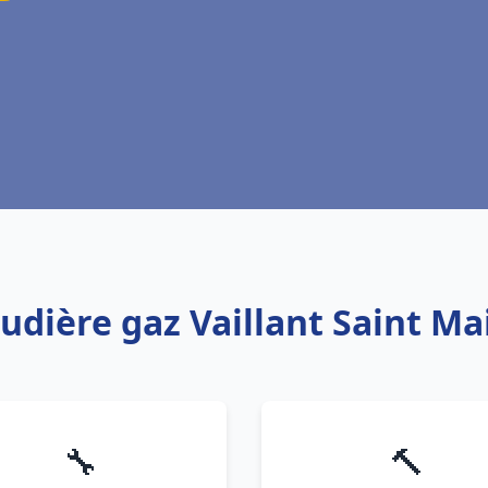
udière gaz Vaillant Saint Ma
🔧
🔨