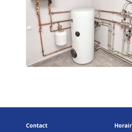
Contact
Horair