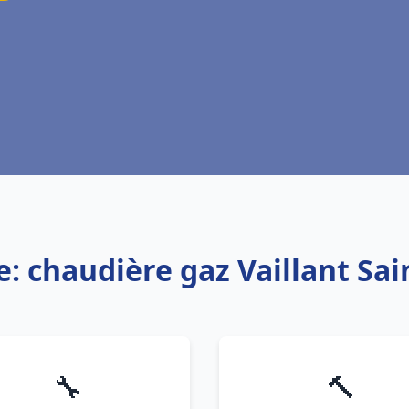
e: chaudière gaz Vaillant Sai
🔧
🔨