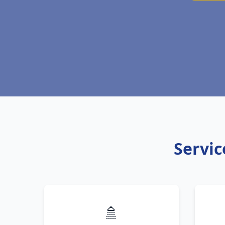
Servic
🚿