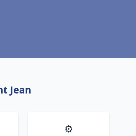
nt Jean
⚙️