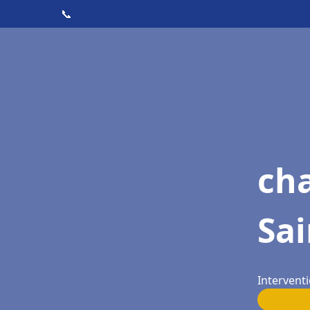
📞
cha
Sai
Interventi