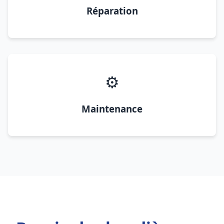
Réparation
⚙️
Maintenance