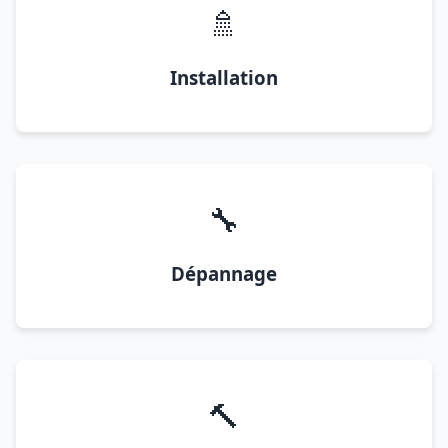
🚿
Installation
🔧
Dépannage
🔨