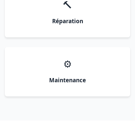
🔨
Réparation
⚙️
Maintenance