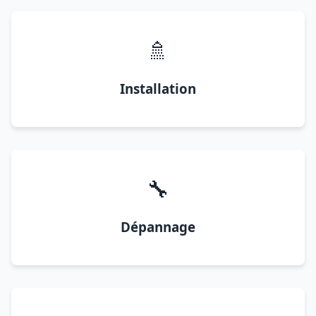
🚿
Installation
🔧
Dépannage