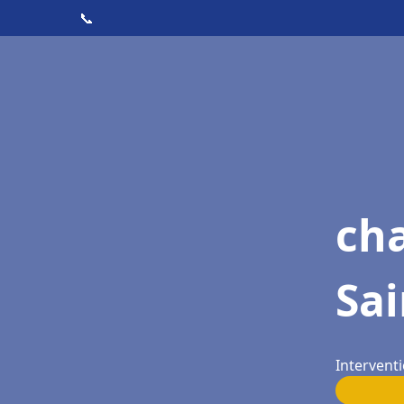
📞
cha
Sai
Interventi