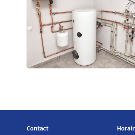
Contact
Horair