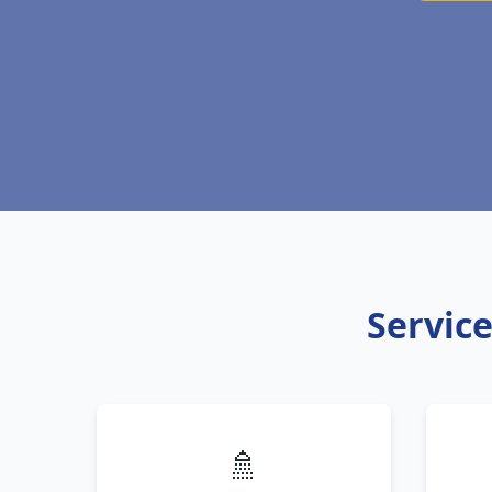
Service
🚿