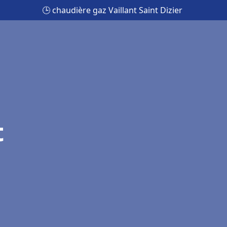
🕒 chaudière gaz Vaillant Saint Dizier
t