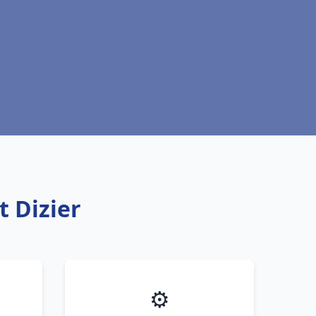
t Dizier
⚙️