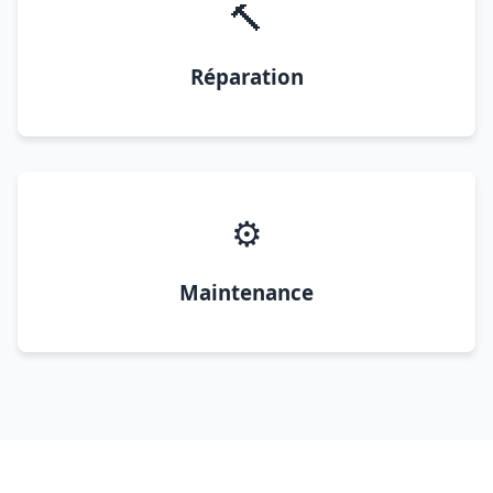
🔨
Réparation
⚙️
Maintenance