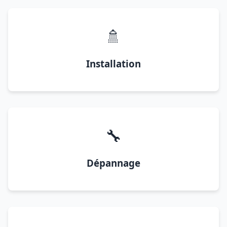
🚿
Installation
🔧
Dépannage