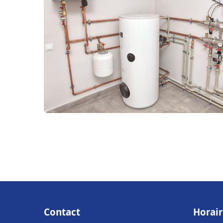
Contact
Horair