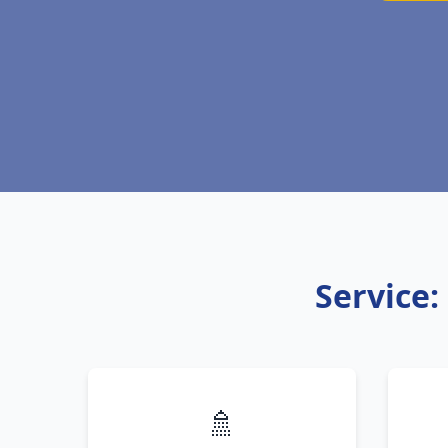
Service:
🚿