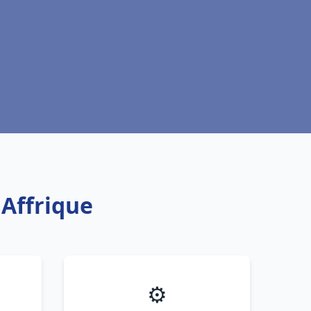
 Affrique
⚙️