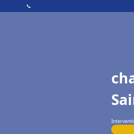
📞
cha
Sai
Interventi