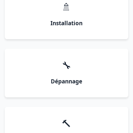
🚿
Installation
🔧
Dépannage
🔨