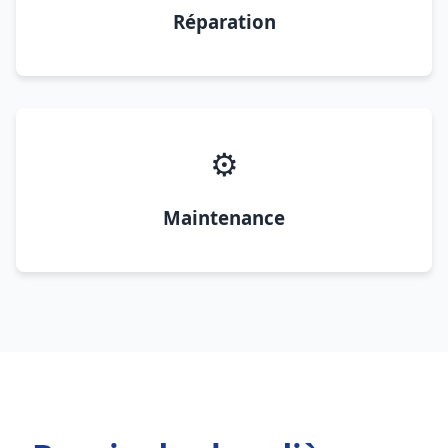
Réparation
⚙️
Maintenance