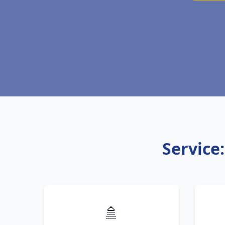
Service
🚿