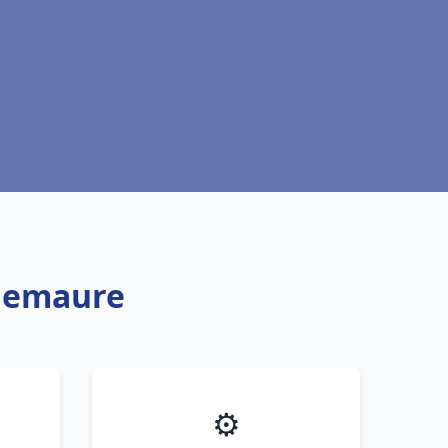
quemaure
⚙️