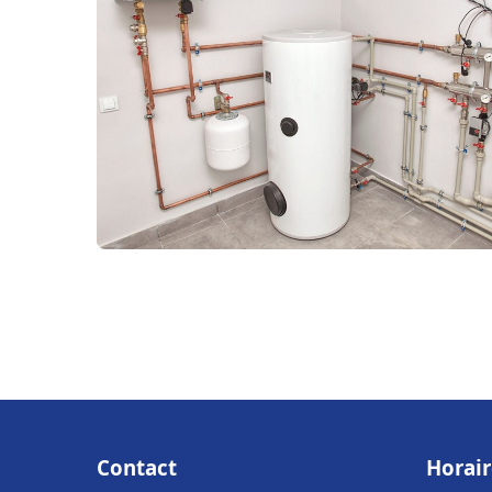
Contact
Horair