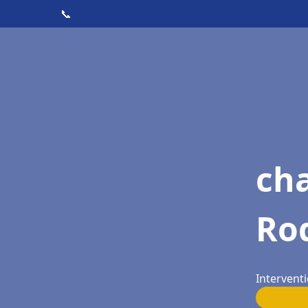
📞
cha
Ro
Intervent