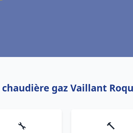
: chaudière gaz Vaillant Ro
🔧
🔨