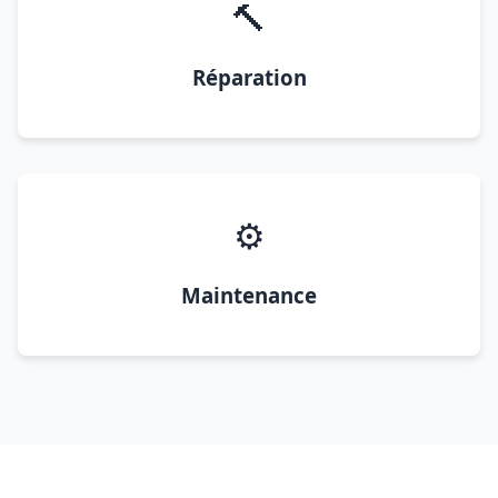
🔨
Réparation
⚙️
Maintenance