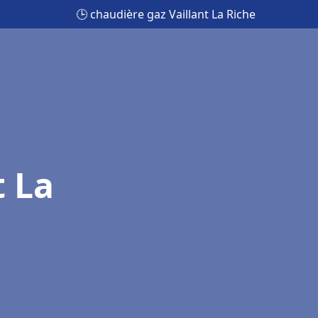
🕒 chaudière gaz Vaillant La Riche
t La