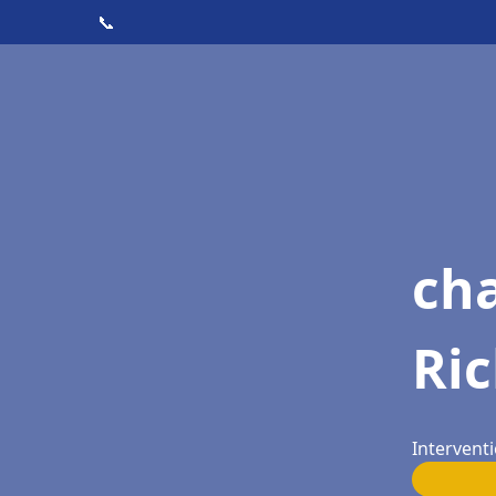
📞
cha
Ri
Interventi