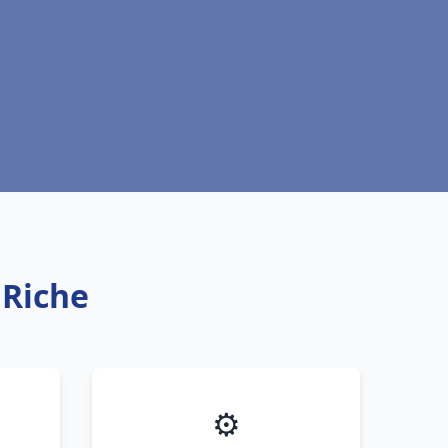
 Riche
⚙️