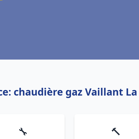
ce: chaudière gaz Vaillant La
🔧
🔨