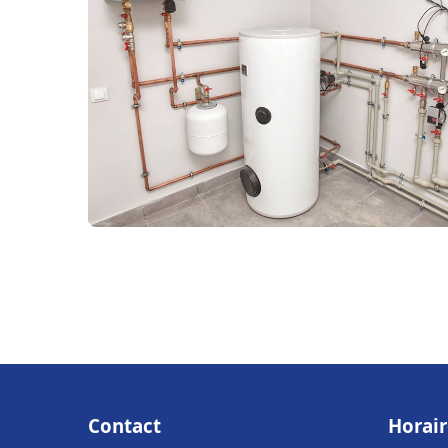
Contact
Horair