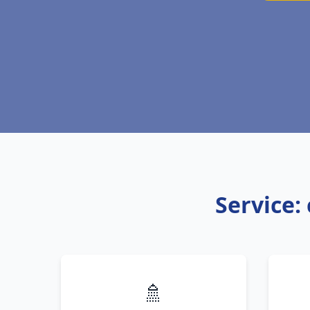
Service:
🚿