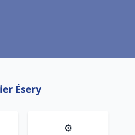
ier Ésery
⚙️