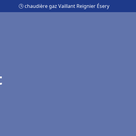
🕒 chaudière gaz Vaillant Reignier Ésery
t