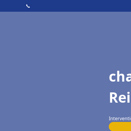
📞
cha
Rei
Interventi