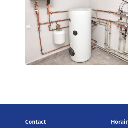
Contact
Horair