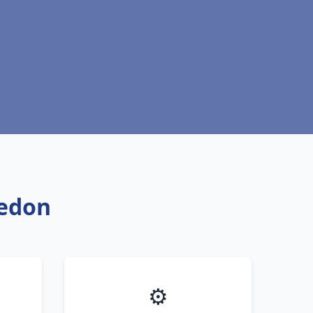
Redon
⚙️