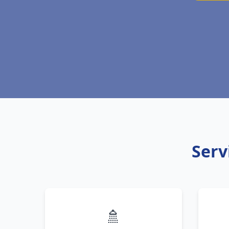
Serv
🚿