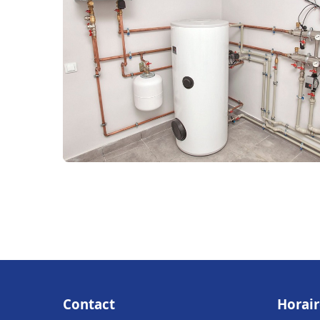
Contact
Horair