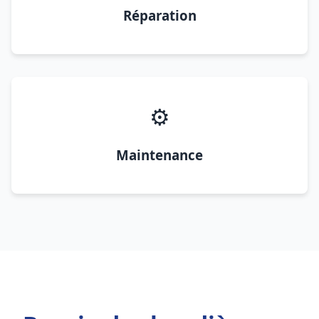
Réparation
⚙️
Maintenance