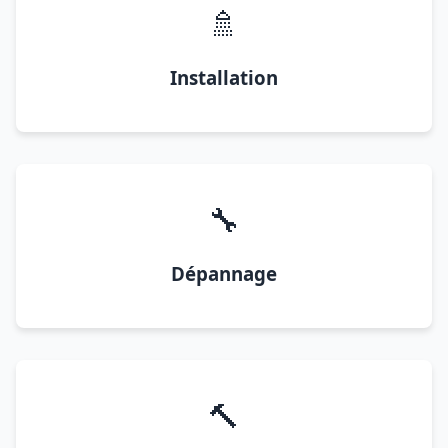
🚿
Installation
🔧
Dépannage
🔨