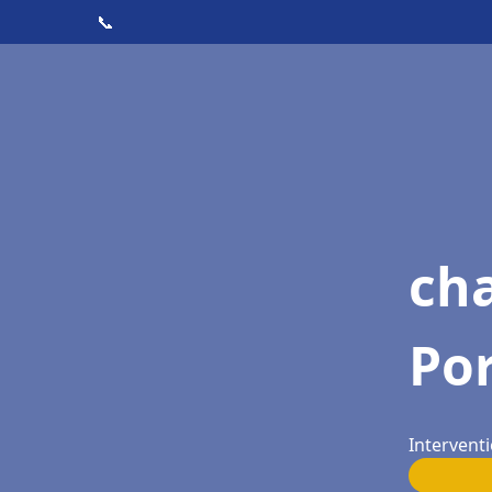
📞
cha
Po
Interventi