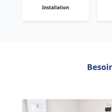
Installation
Besoin