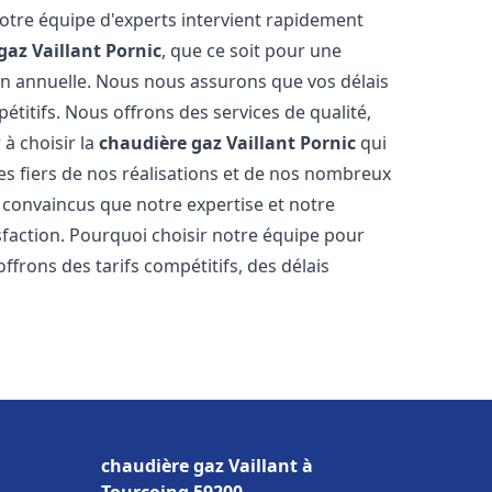
Notre équipe d'experts intervient rapidement
gaz Vaillant
Pornic
, que ce soit pour une
on annuelle. Nous nous assurons que vos délais
étitifs. Nous offrons des services de qualité,
 à choisir la
chaudière gaz Vaillant
Pornic
qui
s fiers de nos réalisations et de nos nombreux
convaincus que notre expertise et notre
sfaction. Pourquoi choisir notre équipe pour
ffrons des tarifs compétitifs, des délais
chaudière gaz Vaillant à