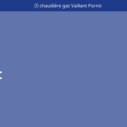
🕒 chaudière gaz Vaillant Pornic
t