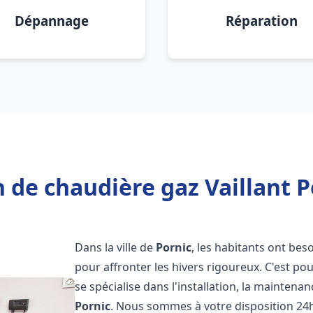
Dépannage
Réparation
 de chaudière gaz Vaillant P
Dans la ville de
Pornic
, les habitants ont bes
pour affronter les hivers rigoureux. C'est p
se spécialise dans l'installation, la maintena
Pornic
. Nous sommes à votre disposition 24h