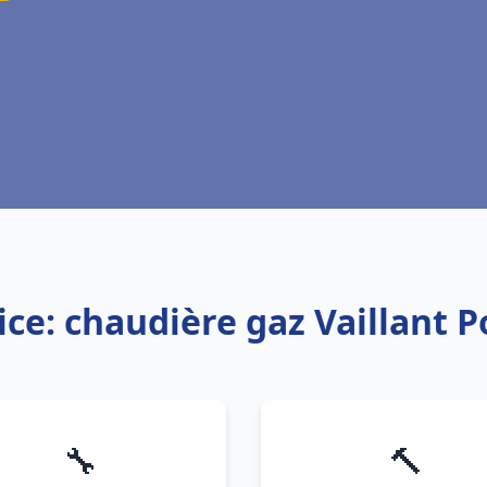
ice: chaudière gaz Vaillant P
🔧
🔨