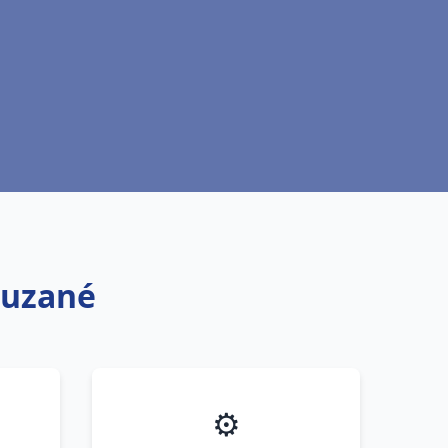
ouzané
⚙️