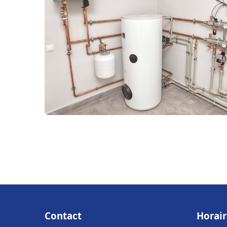
Contact
Horair