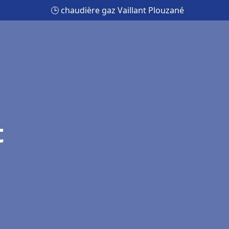
🕒 chaudière gaz Vaillant Plouzané
t