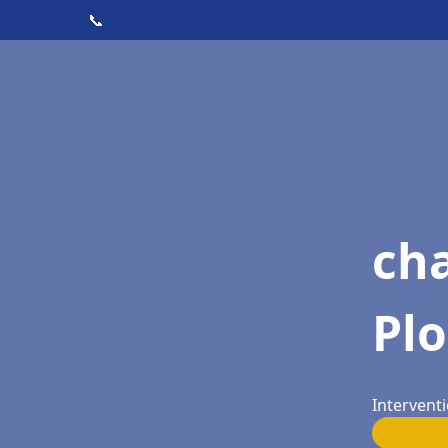
📞
cha
Pl
Intervent