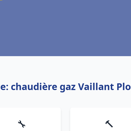
ce: chaudière gaz Vaillant Pl
🔧
🔨