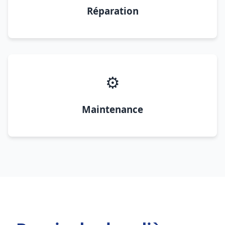
Réparation
⚙️
Maintenance