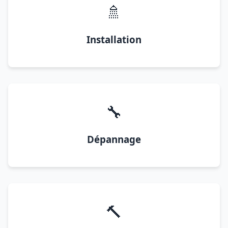
🚿
Installation
🔧
Dépannage
🔨