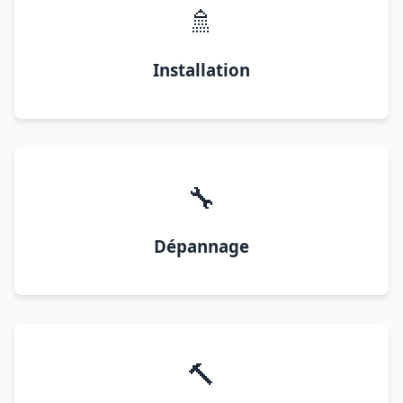
🚿
Installation
🔧
Dépannage
🔨