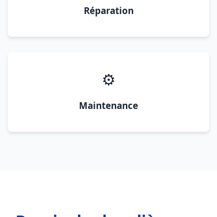
Réparation
⚙️
Maintenance