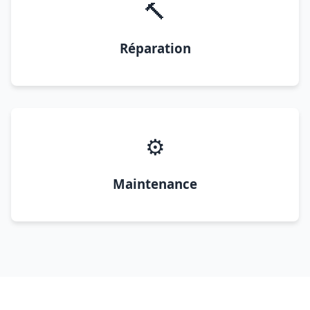
🔨
Réparation
⚙️
Maintenance