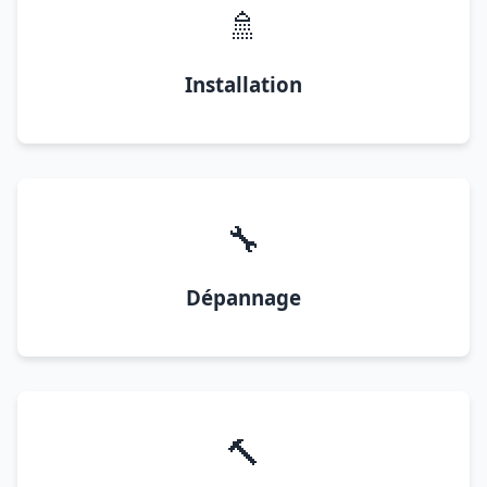
🚿
Installation
🔧
Dépannage
🔨