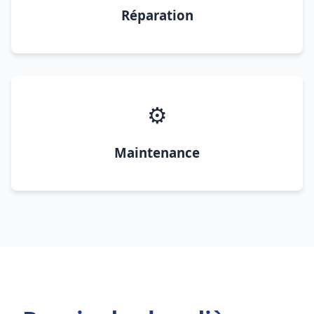
Réparation
⚙️
Maintenance